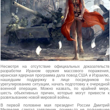
Несмотря на отсутствие официальных доказательств
разработки Ираном оружия массового поражения,
иранская ядерная программа дала повод США и Израилю,
нашедшим поддержку в лице посредников по
урегулированию ситуации, начать подготовку к очередной
военной операции. Можно назвать, по крайней мере,
шесть объективных причин, которые могут привести к
развязыванию новой мировой войны.
В первой половине мая президент России Дмитрий
Медведев сделал заявление, почему-то не получившее