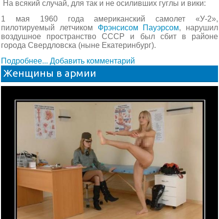
На всякий случай, для так и не осиливших гуглы и вики:
1 мая 1960 года американский самолет «У-2»,
пилотируемый летчиком
Фрэнсисом Пауэрсом
, нарушил
воздушное пространство СССР и был сбит в районе
города Свердловска (ныне Екатеринбург).
Подробнее...
Добавить комментарий
Женщины в армии