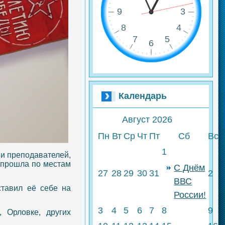
Календарь
Август
2026
Пн
Вт
Ср
Чт
Пт
Сб
Вс
1
) и преподавателей,
 прошла по местам
С Днём
27
28
29
30
31
2
ВВС
ставил её себе на
России!
3
4
5
6
7
8
9
 Орловке, других