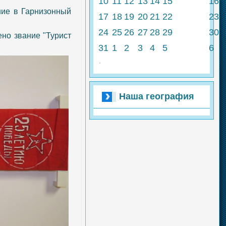
10
11
12
13
14
15
16
ние в Гарнизонный
17
18
19
20
21
22
23
24
25
26
27
28
29
30
но звание "Турист
31
1
2
3
4
5
6
Наша география