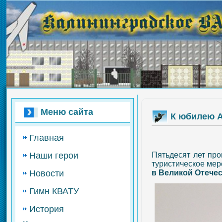
Меню сайта
К юбилею А
Главная
Пятьдесят лет про
Наши герои
туристическое мер
в Великой Отече
Новости
Гимн КВАТУ
История