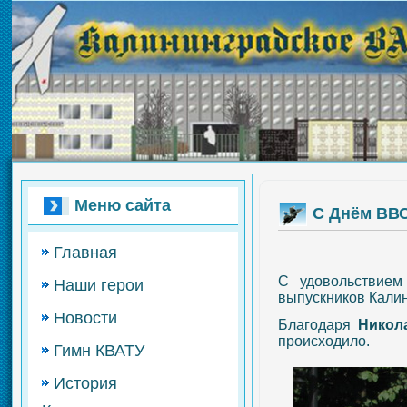
Меню сайта
С Днём ВВС!
Главная
С удовольствие
Наши герои
выпускников Калин
Новости
Благодаря
Никол
происходило.
Гимн КВАТУ
История